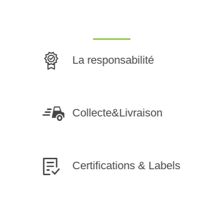
POURQUOI NOUS CHOISIR
La responsabilité
a
Préserver les textiles, la santé et l’environnement es
une responsabilité que nous prenons très au sérieux
Collecte&Livraison
On vous libère de la corvée de repassage, sans vous
s
déranger.
Certifications & Labels
Produits et Technologie de pointe allemande
certifiés DERMATEST ISO 9001, ISO 14001 et IS
13483
e