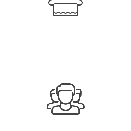
575
+
Articles nettoyés à sec